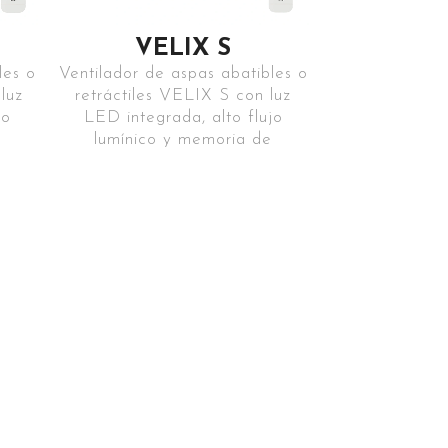
VELIX S
les o
Ventilador de aspas abatibles o
luz
retráctiles VELIX S con luz
jo
LED integrada, alto flujo
e
lumínico y memoria de