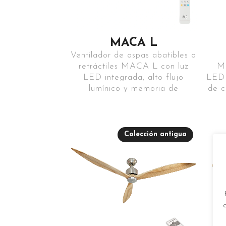
MACA L
Ventilador de aspas abatibles o
retráctiles MACA L con luz
M
LED integrada, alto flujo
LED 
lumínico y memoria de
de c
Colección antigua