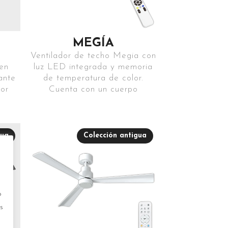
MEGÍA
Ventilador de techo Megia con
en
luz LED integrada y memoria
ante
de temperatura de color.
lor
Cuenta con un cuerpo
gua
Colección antigua
o
s