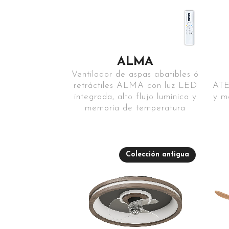
ALMA
Ventilador de aspas abatibles ó
retráctiles ALMA con luz LED
ATE
integrada, alto flujo lumínico y
y m
memoria de temperatura
Colección antigua