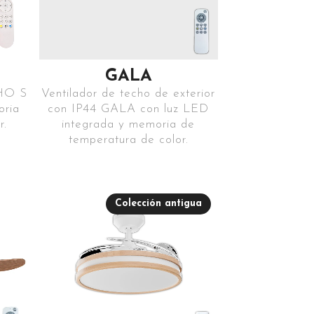
GALA
CHO S
Ventilador de techo de exterior
oria
con IP44 GALA con luz LED
r.
integrada y memoria de
temperatura de color.
Colección antigua