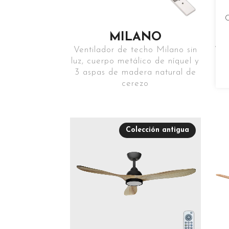
C
MILANO
Ventilador de techo Milano sin
Ven
luz, cuerpo metálico de níquel y
si
3 aspas de madera natural de
ní
cerezo
Colección antigua