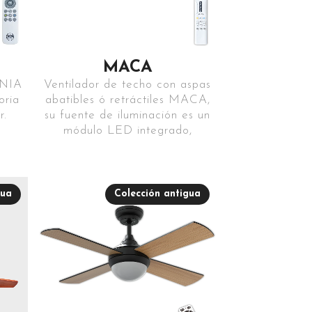
MACA
ENIA
Ventilador de techo con aspas
oria
abatibles ó retráctiles MACA,
r.
su fuente de iluminación es un
módulo LED integrado,
gua
Colección antigua