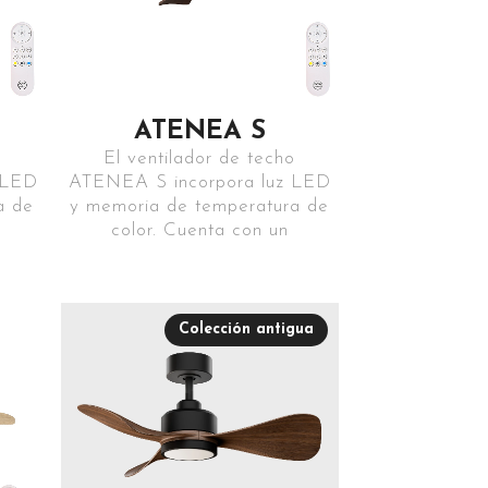
ATENEA S
El ventilador de techo
 LED
ATENEA S incorpora luz LED
a de
y memoria de temperatura de
color. Cuenta con un
Colección antigua