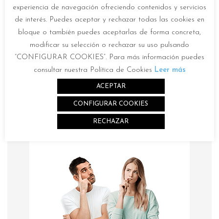
experiencia de navegación ofreciendo contenidos y servicios
BATERÍA
de interés. Puedes aceptar y rechazar todas las cookies en
bloque o también puedes aceptarlas de forma concreta,
modificar su selección o rechazar su uso pulsando
“CONFIGURAR COOKIES”. Para más información puedes
Si tienes alguna duda puedes
consultar nuestra Política de Cookies
Leer más
consultarnos a través del
ACEPTAR
formulario de contacto:
CONFIGURAR COOKIES
RECHAZAR
CONSULTAR