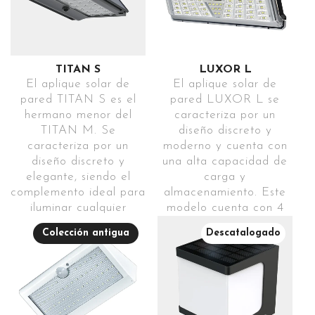
TITAN S
LUXOR L
El aplique solar de
El aplique solar de
pared TITAN S es el
pared LUXOR L se
hermano menor del
caracteriza por un
TITAN M. Se
diseño discreto y
caracteriza por un
moderno y cuenta con
diseño discreto y
una alta capacidad de
elegante, siendo el
carga y
complemento ideal para
almacenamiento. Este
iluminar cualquier
modelo cuenta con 4
fachada o exterior sin
modos de encendido y
Colección antigua
Descatalogado
tener protagonismo.
sensor de movimiento
TITAN S puede
con una distancia de
instalarse por separado
detección de 7 metros,
en caso de necesitarlo,
siendo una magnífica
también dispone de
opción para iluminar