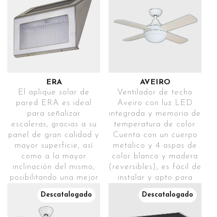
encendido.
IP54
Ref. JANONG31
Iluminación
SENSOR
Encuentra
DE
directa
este
PRESENCIA
aplique
Detección
solar
de
ERA
AVEIRO
de
El aplique solar de
Ventilador de techo
movimiento
venta
pared ERA es ideal
Aveiro con luz LED
y
exclusiva
para señalizar
integrada y memoria de
Encuentra
encendido
en
escaleras, gracias a su
temperatura de color.
este
automático
LEROY
panel de gran calidad y
Cuenta con un cuerpo
ventilador
de la luz
MERLIN
mayor superficie, así
metálico y 4 aspas de
de
como a la mayor
color blanco y madera
techo
ALTA
inclinación del mismo,
(reversibles), es fácil de
de
LUMINOSIDAD
posibilitando una mejor
instalar y apto para
venta
Permite
ACCEDE
carga de la luz solar y
techos inclinados (hasta
exclusiva
iluminar
Descatalogado
Descatalogado
proporcionado más
15º). Cuenta con motor
en
zonas
A
horas de iluminación. El
DC (corriente directa)
CONFORAMA
amplias