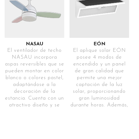
diseño de ERA está
de gran eficiencia que
LEROY
INSTRUCCIONES
del jardín
fabricado en acero
permite reducir el
inoxidable, evitando la
consumo de energía a
MERLIN
3 MODOS
VÍDEO MONTAJE
corrosión.
la vez que genera un
ACCEDE A
DE
Ref. EERA64-
agradable ambiente
ENCENDIDO
CONFORAMA
1P2T60SR070NIALU64D
gracias a su
funcionamiento
Elige entre
NASAU
EÓN
USO EN
INSTRUCCIONES
silencioso. Incluye
los
El ventilador de techo
El aplique solar EÓN
ESCALERAS
mando a distancia para
diferentes
NASAU incorpora
posee 4 modos de
Perfecto
controlar y cambiar los
modos de
aspas reversibles que se
encendido y un panel
para
modos de programación
funcionamiento
pueden montar en color
de gran calidad que
señalización
(1h-4h-8h), la
con o sin
blanco o colores pastel,
permite una mejor
de los
temperatura de color
sensor de
adaptándose a la
captación de la luz
escalones
(3000K-4000K-
presencia
decoración de la
solar, proporcionando
5500K), las
estancia. Cuenta con un
gran luminosidad
velocidades (5) y el
MAYOR
atractivo diseño y se
durante horas. Además,
modo invierno-verano.
INCLINACIÓN
caracteriza por su fácil
incorpora sensor de
Este modelo elegante
instalación, además,
movimiento y está
DEL
puede utilizarse en
incorpora luz en 3
realizado con
PANEL
INSTRUCCIONES
estancias inferiores a
tonalidades: fría, cálida
materiales de alta
Optimiza
2