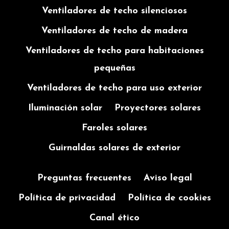
DE
la estancia
Ventiladores de techo silenciosos
ENCENDIDO
recomendado
Elige entre
Ventiladores de techo de madera
los
MÁX.
Ventiladores de techo para habitaciones
diferentes
20DBS
modos de
(RUIDO
pequeñas
funcionamiento
EMITIDO
con o sin
Ventiladores de techo para uso exterior
EN
sensor de
VELOCIDAD
Iluminación solar
Proyectores solares
presencia
1)
Ventilador
Faroles solares
de techo
Guirnaldas solares de exterior
silencioso
para
INSTRUCCIONES
dormir
Preguntas frecuentes
Aviso legal
VÍDEO MONTAJE
MOTOR
Política de privacidad
Política de cookies
DC
Canal ético
Más