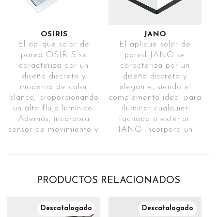
sensor de movimiento y
cualquier entorno.
programación con 4
Ref: LUXORLNG31
modos distintos de
4 modos
encendido.
OSIRIS
JANO
Ref. TITANSGR31
El aplique solar de
El aplique solar de
de
pared OSIRIS se
pared JANO se
Aplique
caracteriza por un
caracteriza por un
funcionamie
diseño discreto y
diseño discreto y
con flujo
IP44
moderno de color
elegante, siendo el
blanco, proporcionando
lumínico
complemento ideal para
Iluminación
un alto flujo lumínico.
iluminar cualquier
alto
Además, incorpora
fachada o exterior.
directa
sensor de movimiento y
JANO incorpora un
IP65
puede proporcionar
panel de alta calidad
hasta 10 horas
que permite captar la
4 modos
continuas de luz.
luz del sol de una forma
Ref: OSIRISBL31
más eficiente. También,
de
PRODUCTOS RELACIONADOS
dispone de sensor de
3 modos de
INSTRUCCIONES
movimiento y
iluminación
programación con 3
funcionamiento
Descatalogado
Descatalogado
modos distintos de