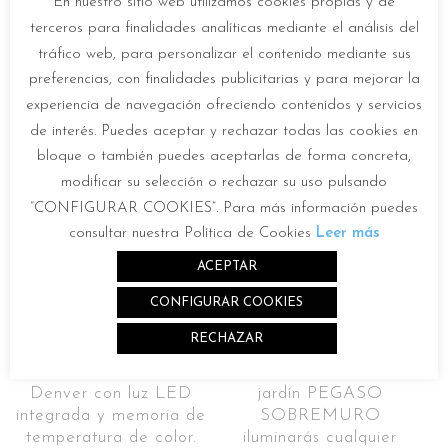
En nuestro sitio web utilizamos cookies propias y de
terceros para finalidades analíticas mediante el análisis del
tráfico web, para personalizar el contenido mediante sus
preferencias, con finalidades publicitarias y para mejorar la
PRODUCTOS RELACIONADOS
experiencia de navegación ofreciendo contenidos y servicios
de interés. Puedes aceptar y rechazar todas las cookies en
bloque o también puedes aceptarlas de forma concreta,
Descatalogado
Descatalogado
modificar su selección o rechazar su uso pulsando
“CONFIGURAR COOKIES”. Para más información puedes
consultar nuestra Política de Cookies
Leer más
ACEPTAR
CONFIGURAR COOKIES
RECHAZAR
DENVER
PEGASO SOBREMURO
Ventilador de techo
Con la farola solar de
Denver con luz LED
jardín PEGASO
integrada y memoria de
SOBREMURO
temperatura de color.
iluminarás cualquier