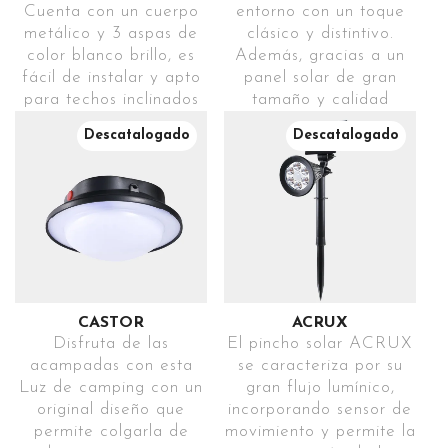
Cuenta con un cuerpo
entorno con un toque
metálico y 3 aspas de
clásico y distintivo.
color blanco brillo, es
Además, gracias a un
fácil de instalar y apto
panel solar de gran
para techos inclinados
tamaño y calidad
(hasta 20º). Cuenta
permite captar mayor
Descatalogado
Descatalogado
con motor DC
cantidad de luz solar,
(corriente directa) de
almacenándola en su
gran eficiencia , incluye
batería de amplia
mando a distancia para
capacidad y
controlar y cambiar los
proporcionando una
modos de programación
agradable iluminación
(1h-2h-4h-8h), la
durante más horas.
temperatura de color
Dispone de 2 modos de
(3000K-4000K-
encendido.
CASTOR
ACRUX
6000K), las
Ref. EPEGPI-
Disfruta de las
El pincho solar ACRUX
velocidades (6) y el
005T40SD400LINGR44D
acampadas con esta
se caracteriza por su
modo invierno-verano.
Luz de camping con un
gran flujo lumínico,
DISEÑO
Este modelo elegante
original diseño que
incorporando sensor de
CLÁSICO
puede utilizarse en
permite colgarla de
movimiento y permite la