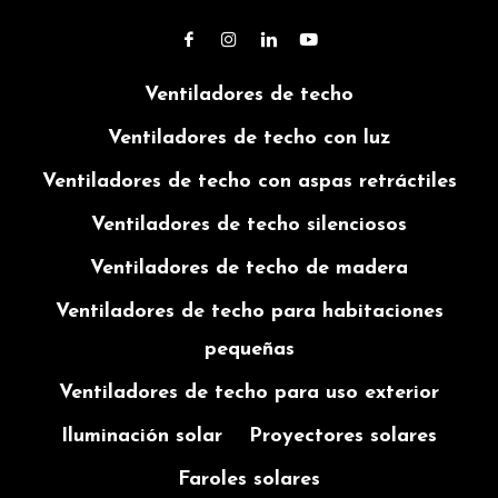
panel
lumínico
transportar
aumentando
memoria
la
SENSOR
CARGA
conversión
de
Ventiladores de techo
DE
MEDIANTE
de energía
PRESENCIA
USB
temperatura
Ventiladores de techo con luz
Detección
Incluye
2
de color
de
Ventiladores de techo con aspas retráctiles
cable
MODOS
movimiento
USB, para
DE
Ventiladores de techo silenciosos
y
tenerlo
ENCENDIDO
encendido
siempre
Elige entre
Ventiladores de techo de madera
automático
listo para
los
de la luz
usar
Ventiladores de techo para habitaciones
diferentes
INSTRUCCIONES
modos de
pequeñas
2
5 MODOS
funcionamiento
OPCIONES
VÍDEO MONTAJE
DE
con o sin
Ventiladores de techo para uso exterior
DE
ENCENDIDO
sensor de
MONTAJE
Iluminación solar
Proyectores solares
presencia
Elige entre
Permite
los
Faroles solares
instalación
diferentes