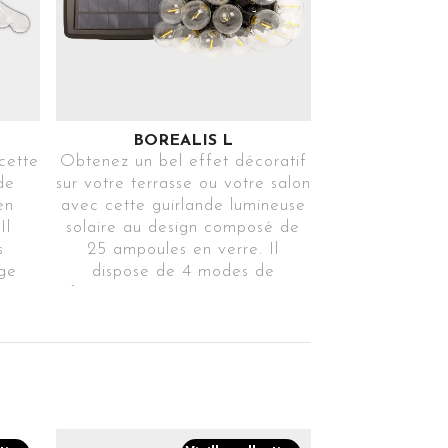
BOREALIS L
cette
Obtenez un bel effet décoratif
de
sur votre terrasse ou votre salon
en
avec cette guirlande lumineuse
Il
solaire au design composé de
s
25 ampoules en verre. Il
ge
dispose de 4 modes de
acer
fonctionnement et intègre un
dre.
panneau solaire et une charge
USB.
5D
Ref. BOREALISTR25TR31
4 MODES
D'ALLUMAGE