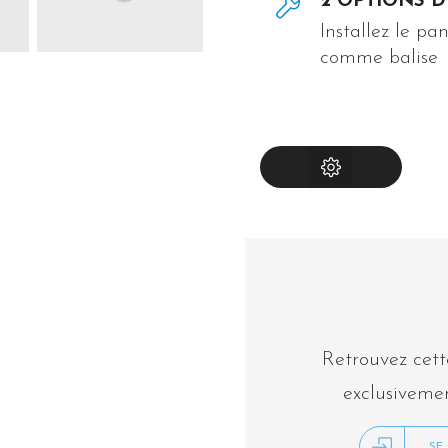
2 OPTIONS 
Installez le p
comme balise
INSTRUCTIONS
Retrouvez cett
exclusivem
SE