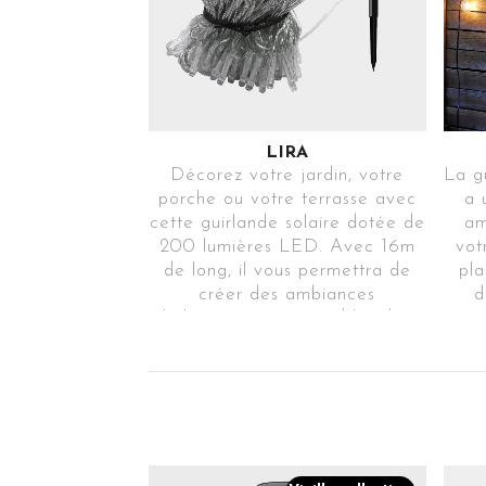
LIRA
Décorez votre jardin, votre
La g
porche ou votre terrasse avec
a 
cette guirlande solaire dotée de
am
200 lumières LED. Avec 16m
vot
de long, il vous permettra de
pla
créer des ambiances
d
chaleureuses et agréables dans
n’importe quel espace et pour
d’éc
n’importe quel événement ou
effet
période de l’année. Il dispose
d’une protection IP65 contre les
agents extérieurs.
Ref.LIRA200TR31