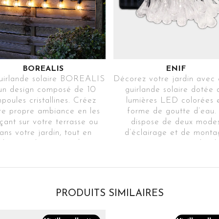
BOREALIS
ENIF
uirlande solaire BOREALIS
Décorez votre jardin avec 
un design composé de 10
guirlande solaire dotée 
poules cristallines. Créez
lumières LED colorées 
re propre ambiance en les
forme de goutte d’eau. 
çant sur votre terrasse ou
dispose de deux mode
ans votre jardin, tout en
d’éclairage et de monta
alternant leurs 4 modes
puisque vous pouvez le pl
lairage pour obtenir un bel
comme balise ou le suspen
 sur votre terrasse ou votre
Ref. EENI30-
jardin.
2P1RGBA2040NITRA6
Ref. BOREALISTR31
PRODUITS SIMILAIRES
2 MODES
4 MODES
D'ÉCLAIRAGE