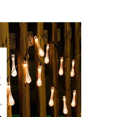
o
s
de