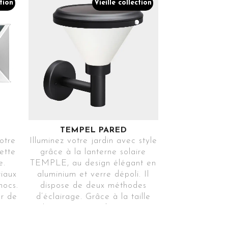
ction
Vieille collection
e
Choisissez entre
t
les différents
z
modes de
fonctionnement
CHARGEMENT
VIA USB
Comprend une
entrée USB, pour
être toujours prêt
à l’emploi
TEMPEL PARED
2 OPTIONS DE
votre
Illuminez votre jardin avec style
ette
grâce à la lanterne solaire
MONTAGE
e.
TEMPLE, au design élégant en
Installer le
riaux
aluminium et verre dépoli. Il
panneau solaire en
hocs.
dispose de deux méthodes
suspension ou
n
ur de
d’éclairage. Grâce à la taille
comme balise
eau
plus importante du panneau
qui
solaire et à une batterie de