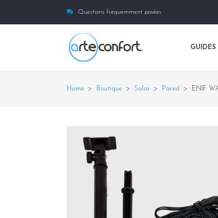
Questions fréquemment posées
GUIDES
Home
>
Boutique
>
Solar
>
Pared
>
ENIF W