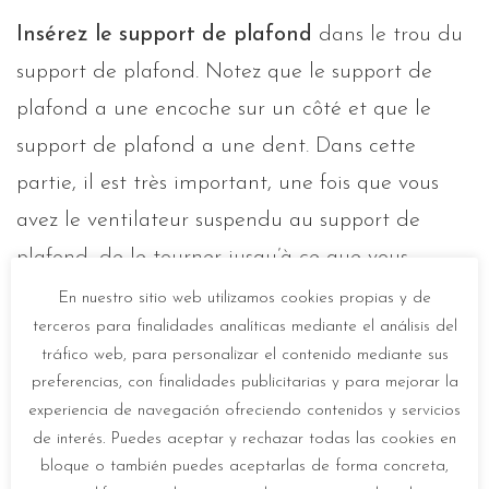
Insérez le support de plafond
dans le trou du
support de plafond. Notez que le support de
plafond a une encoche sur un côté et que le
support de plafond a une dent. Dans cette
partie, il est très important, une fois que vous
avez le ventilateur suspendu au support de
plafond, de le tourner jusqu’à ce que vous
remarquiez que la dent du support de
plafond
En nuestro sitio web utilizamos cookies propias y de
terceros para finalidades analíticas mediante el análisis del
entre dans l’encoche
du support de plafond.
tráfico web, para personalizar el contenido mediante sus
De cette façon, le ventilateur sera parfaitement
preferencias, con finalidades publicitarias y para mejorar la
fixé.
experiencia de navegación ofreciendo contenidos y servicios
de interés. Puedes aceptar y rechazar todas las cookies en
bloque o también puedes aceptarlas de forma concreta,
Une fois le ventilateur fixé au plafond,