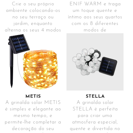
Crie o seu próprio
ENIF WARM e traga
ambiente colocando-os
um toque quente e
no seu terraço ou
íntimo aos seus quartos
jardim, enquanto
com os 8 diferentes
alterna os seus 4 modos
modos de
de iluminação para
funcionamento em
conseguir um belo
branco quente, graças
efeito no seu terraço ou
às suas 30 lâmpadas
jardim.
em forma de lágrima.
Ref. BOREALISTR31
Além disso, pode
escolher se quer
4 MODOS
colocá-lo como um
DE
farol ou suspenso. A
ILUMINAÇÃO
embalagem deste
Escolha
produto é ecológica, ou
METIS
STELLA
entre
seja, não inclui plástico.
A grinalda solar METIS
A grinalda solar
diferentes
Ref. ENIFWARM31
é simples e elegante ao
STELLA é perfeita
modos de
mesmo tempo, e
para criar uma
8
funcionamento
permite-lhe completar a
atmosfera especial,
MODOS
decoração do seu
quente e divertida no
DE