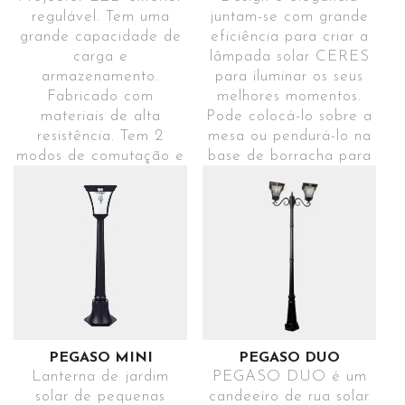
ILUMINAÇÃO
DECORATIVA
OPÇÕES
regulável. Tem uma
juntam-se com grande
DECORATIVA
COLORIDA
DE
grande capacidade de
eficiência para criar a
Cria uma
Criar
MONTAGEM
carga e
lâmpada solar CERES
atmosfera
atmosferas
armazenamento.
para iluminar os seus
Instalar o
quente
diferentes
Fabricado com
melhores momentos.
painel
INSTRUÇÕES
graças à
com a luz
materiais de alta
Pode colocá-lo sobre a
solar
iluminação
decorativa
resistência. Tem 2
mesa ou pendurá-lo na
suspenso
decorativa
VÍDEO MONTAJE
colorida
modos de comutação e
base de borracha para
ou como
sensor de movimento, o
criar atmosferas únicas.
um farol
que o torna uma óptima
Inclui 3 modos de
opção para iluminar
funcionamento e
qualquer ambiente.
carregamento USB.
INSTRUÇÕES
INSTRUÇÕES
Ref. KORESN31
Ref. CERESBL35
INSTRUÇÕES
RESISTENTE
3 MODOS
Encontre esta
AO
DE
grinalda solar à
CHOQUE
ILUMINAÇÃO
venda
Material
Escolha a
exclusivamente
PEGASO MINI
PEGASO DUO
de alta
intensidade
na LEROY
Lanterna de jardim
PEGASO DUO é um
resistência
de luz
MERLINAccede
solar de pequenas
candeeiro de rua solar