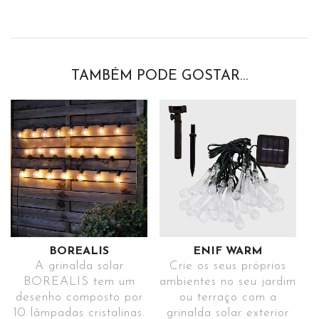
TAMBÉM PODE GOSTAR…
BOREALIS
ENIF WARM
A grinalda solar
Crie os seus próprios
BOREALIS tem um
ambientes no seu jardim
desenho composto por
ou terraço com a
10 lâmpadas cristalinas.
grinalda solar exterior