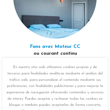
Fans avec
Moteur CC
ou courant continu
En nuestro sitio web utilizamos cookies propias y de
Les
moteurs à courant continu
terceros para finalidades analíticas mediante el análisis del
convertissent l’énergie électrique en énergie
tráfico web, para personalizar el contenido mediante sus
mécanique, grâce au champ magnétique
preferencias, con finalidades publicitarias y para mejorar la
experiencia de navegación ofreciendo contenidos y servicios
créé par les aimants à l’intérieur, ce qui
de interés. Puedes aceptar y rechazar todas las cookies en
permet de générer un mouvement. Grâce à
bloque o también puedes aceptarlas de forma concreta,