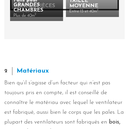
Fans pour
TAILLE
GRANDES
PETITES PIÈCES
MOYENNE
CHAMBRES
2
2
Moins de 13m
Entre 13 et 40m
2
Plus de 40m
Matériaux
2
Bien qu’il s’agisse d’un facteur qui n’est pas
toujours pris en compte, il est conseillé de
connaître le matériau avec lequel le ventilateur
est fabriqué, aussi bien le corps que les pales. La
plupart des ventilateurs sont fabriqués en
bois,