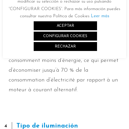
ces aimants, il n’y a pas de friction entre les
modificar su selección o rechazar su uso pulsando
“CONFIGURAR COOKIES”. Para más información puedes
composants du moteur, ce qui améliore le
consultar nuestra Política de Cookies
Leer más
rendement énergétique et prolonge la durée
ACEPTAR
de vie du ventilateur. En outre, comme il n’y
CONFIGURAR COOKIES
a pas de friction, les ventilateurs équipés de
RECHAZAR
ce type de moteur sont ultra silencieux et
consomment moins d’énergie, ce qui permet
d’économiser jusqu’à 70 % de la
consommation d’électricité par rapport à un
moteur à courant alternatif.
Tipo de iluminación
4