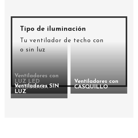
Tipo de iluminación
Tu ventilador de techo con
o sin luz
Ventiladores con
LUZ LED
Ventiladores con
Ventiladores
SIN
INTEGRADA
CASQUILLO
LUZ