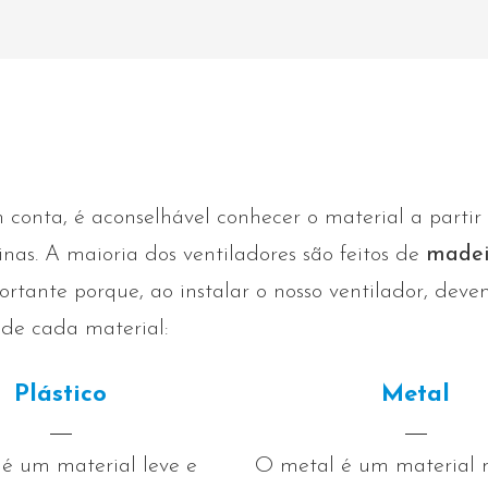
onta, é aconselhável conhecer o material a partir
inas. A maioria dos ventiladores são feitos de
madei
rtante porque, ao instalar o nosso ventilador, dev
s de cada material:
Plástico
Metal
 é um material leve e
O metal é um material 