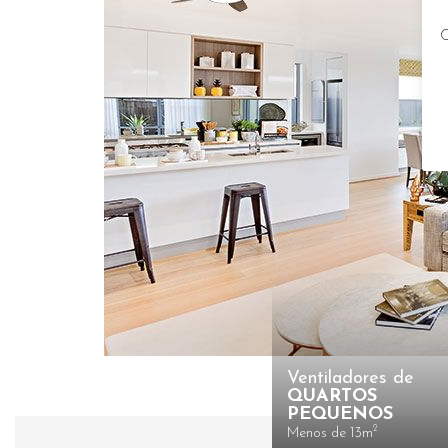
C
Ventiladores de
QUARTOS
PEQUENOS
2
Menos de 13m