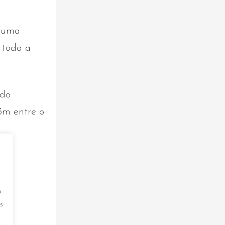
r uma
 toda a
 do
,3m entre o
o
s