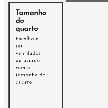
Tamanho
do
quarto
Escolha o
seu
ventilador
de acordo
com o
tamanho do
quarto