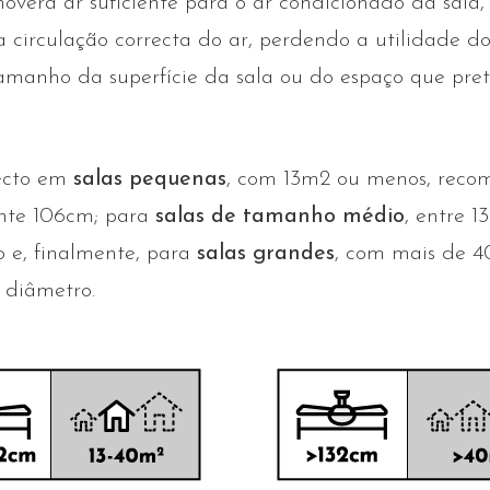
verá ar suficiente para o ar condicionado da sala
irculação correcta do ar, perdendo a utilidade do 
 tamanho da superfície da sala ou do espaço que pre
tecto em
salas pequenas
, com 13m2 ou menos, reco
ente 106cm; para
salas de tamanho médio
, entre 1
 e, finalmente, para
salas grandes
, com mais de 
 diâmetro.