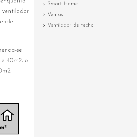
, enquanto
Smart Home
ventilador.
Ventas
tende
Ventilador de techo
menda-se
3 e 40m2, o
40m2,