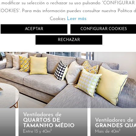
modificar su selección o rechazar su uso pulsando “CONFIGURAR
OOKIES”. Para más información puedes consultar nuestra Política 
Cookies
Leer más
ACEPTAR
CONFIGURAR COOKIES
RECHAZAR
Ventiladores de
QUARTOS DE
Ventiladores de
TAMANHO MÉDIO
GRANDES QU
2
2
Entre 13 y 40m
Mais de 40m