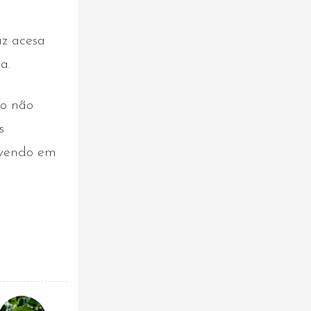
uz acesa
a.
do não
s
vivendo em