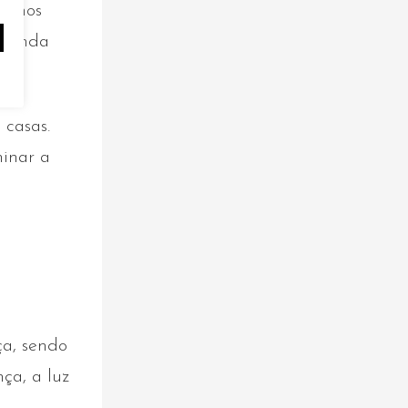
stamos
e ainda
casas.
minar a
ça, sendo
ça, a luz