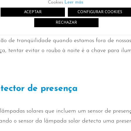
Cookies
Leer más
ministrá-los remotamente. Isto significa que se e
ACEPTAR
CONFIGURAR COOKIES
u segundas residências e queremos dar a sensação d
ores.
RECHAZAR
o de tranqüilidade quando estamos fora de nossas 
, tentar evitar o roubo à noite é a chave para ilu
tector de presença
 lâmpadas solares que incluem um sensor de presen
ando o sensor da lâmpada solar detecta uma presen