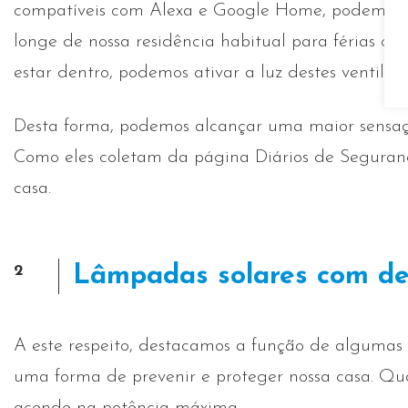
compatíveis com Alexa e Google Home, podemos ad
longe de nossa residência habitual para férias o
estar dentro, podemos ativar a luz destes ventilad
Desta forma, podemos alcançar uma maior sensaçã
Como eles coletam da página Diários de Segurança
casa.
2
Lâmpadas solares com de
A este respeito, destacamos a função de algumas
uma forma de prevenir e proteger nossa casa. Qu
acende na potência máxima.