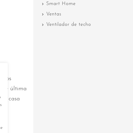
Smart Home
Ventas
Ventilador de techo
a dos
s de última
o
sua casa
s
de