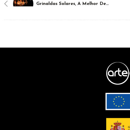
Grinaldas Solares, A Melhor Decoração Para Seu Terraço Ou Jardim Neste Verão