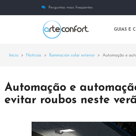
Perguntas mais freqüentes
GUIAS E 
Início
>
Notícias
>
Iluminación solar exterior
>
Automação e auto
Automação e automação
evitar roubos neste ver