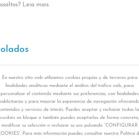
ssaltos? Leia mais.
rolados
En nuestro sitio web utilizamos cookies propias y de terceros para
 mundo da automação doméstica e com ela a chegad
finalidades analíticas mediante el análisis del tráfico web, para
tamos falando de MAUI e ELLIS IOT, dois ventiladore
personalizar el contenido mediante sus preferencias, con finalidades
publicitarias y para mejorar la experiencia de navegación ofreciend
z ou através de um aplicativo, mas também manter 
contenidos y servicios de interés. Puedes aceptar y rechazar todas la
cookies en bloque o también puedes aceptarlas de forma concreta,
modificar su selección o rechazar su uso pulsando “CONFIGURAR
ligados a um aplicativo em nosso smartphone, sendo
OOKIES”. Para más información puedes consultar nuestra Política 